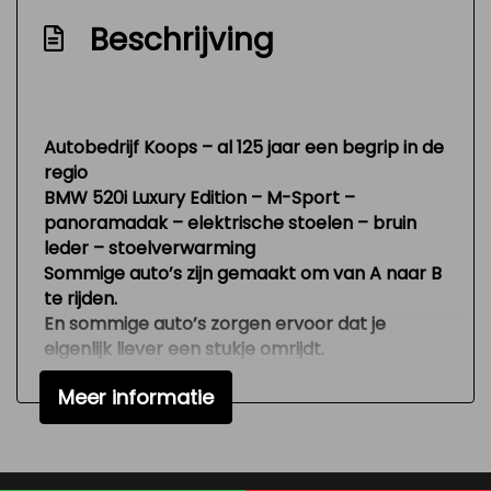
Exterieur
Beschrijving
Bi-xenon koplampen
Buitenspiegels elektrisch verstel- en
verwarmbaar
Autobedrijf Koops – al 125 jaar een begrip in de
Centrale vergrendeling met
regio
afstandsbediening
BMW 520i Luxury Edition – M-Sport –
panoramadak – elektrische stoelen – bruin
Dimlichten automatisch
leder – stoelverwarming
Elektrisch glazen schuif-/kanteldak
Sommige auto’s zijn gemaakt om van A naar B
te rijden.
Glazen schuifdak
En sommige auto’s zorgen ervoor dat je
Koplampreiniging
eigenlijk liever een stukje omrijdt.
Deze BMW 520i Luxury Edition hoort absoluut in
Lichtmetalen velgen 17"
Meer informatie
die laatste categorie. Zodra je instapt merk je
Park distance control
het direct: luxe, rust en kwaliteit. Het interieur
met
bruin lederen bekleding
en stijlvolle
Parkeersensor voor en achter
afwerking geeft direct een warm en premium