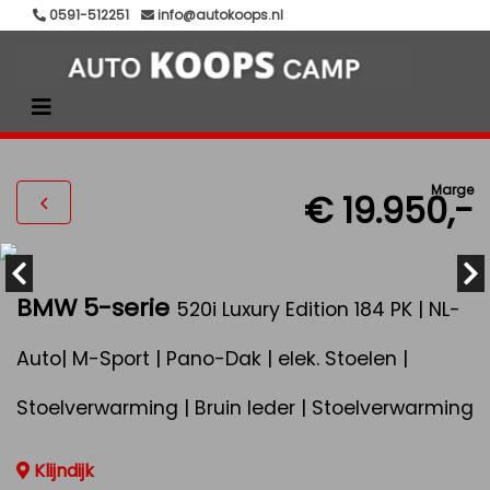
0591-512251
info@autokoops.nl
Marge
€ 19.950,-
BMW 5-serie
520i Luxury Edition 184 PK | NL-
Auto| M-Sport | Pano-Dak | elek. Stoelen |
Stoelverwarming | Bruin leder | Stoelverwarming
Klijndijk