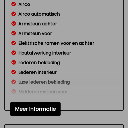
Airco
Airco automatisch
Armsteun achter
Armsteun voor
Elektrische ramen voor en achter
Houtafwerking interieur
Lederen bekleding
Lederen interieur
Luxe lederen bekleding
Middenarmsteun voor
Sportstuur
Meer informatie
Stuur leder
Voorstoelen verwarmd