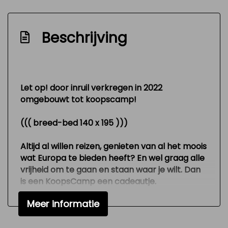
Infotainment
Navigatiesysteem
Beschrijving
Radio cd speler
Stuur multifunctioneel
Let op! door inruil verkregen in 2022
omgebouwt tot koopscamp!
((( breed-bed 140 x 195 )))
Altijd al willen reizen, genieten van al het moois
wat Europa te bieden heeft? En wel graag alle
vrijheid om te gaan en staan waar je wilt. Dan
is een KoopsCamp een cadeautje.
Meer informatie
Deze in topstaat verkerende bus-camper (4
slaapplaatsen) is gemaakt in een lange versie,