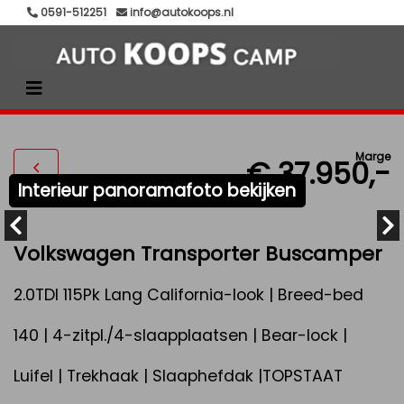
0591-512251
info@autokoops.nl
Marge
€ 37.950,-
Interieur panoramafoto bekijken
Volkswagen Transporter Buscamper
2.0TDI 115Pk Lang California-look | Breed-bed
140 | 4-zitpl./4-slaapplaatsen | Bear-lock |
Luifel | Trekhaak | Slaaphefdak |TOPSTAAT