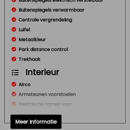
Buitenspiegels elektrisch verstelbaar
Buitenspiegels verwarmbaar
Centrale vergrendeling
Luifel
Metaalkleur
Park distance control
Trekhaak
Interieur
Airco
Armsteunen voorstoelen
Elektrische ramen voor
Standkachel
Meer informatie
Stuurbekrachtiging