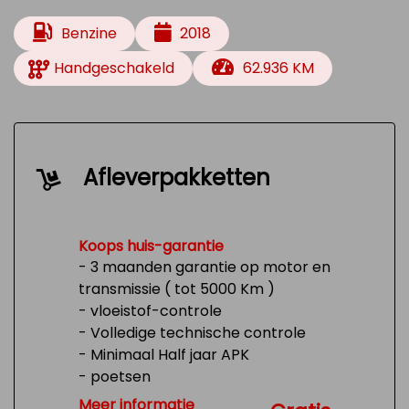
Benzine
2018
Handgeschakeld
62.936 KM
Afleverpakketten
Koops huis-garantie
- 3 maanden garantie op motor en
transmissie ( tot 5000 Km )
- vloeistof-controle
- Volledige technische controle
- Minimaal Half jaar APK
- poetsen
- Tank 1/4 vol
Meer informatie