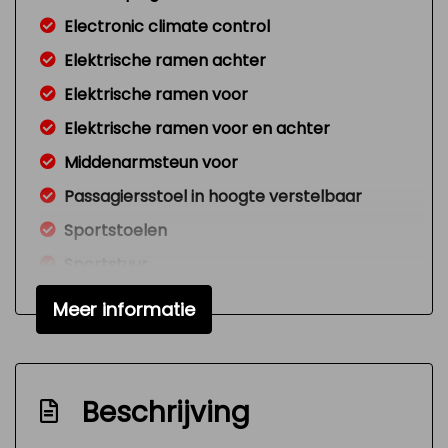
Electronic climate control
Elektrische ramen achter
Elektrische ramen voor
Elektrische ramen voor en achter
Middenarmsteun voor
Passagiersstoel in hoogte verstelbaar
Sportstoelen
Sportstuur
Stuur leder
Meer informatie
Stuur leder en multifunctioneel
Stuur verstelbaar
Stuurbekrachtiging
Beschrijving
Stuurbekrachtiging snelheidsafhankelijk