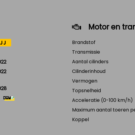
Motor en tra
Brandstof
JJ
Transmissie
Aantal cilinders
022
Cilinderinhoud
022
Vermogen
028
Topsnelheid
Acceleratie (0-100 km/h)
Maximum aantal toeren p
Koppel