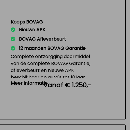
Koops BOVAG
Nieuwe APK
BOVAG Afleverbeurt
12 maanden BOVAG Garantie
Complete ontzorgging doormiddel
van de complete BOVAG Garantie,
afleverbeurt en nieuwe APK
beschikbaar op auto's tot 10 jaar
Meer informatie
Vanaf € 1.250,-
en 150.000 KM