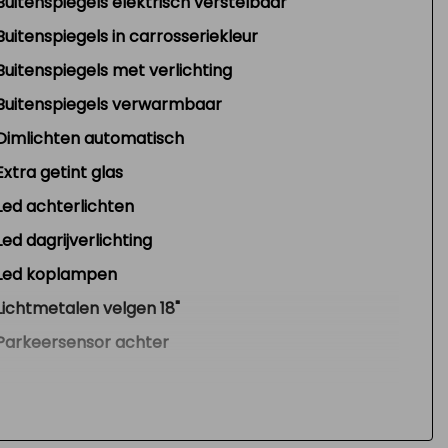
Buitenspiegels elektrisch verstelbaar
Buitenspiegels in carrosseriekleur
Buitenspiegels met verlichting
Buitenspiegels verwarmbaar
Dimlichten automatisch
Extra getint glas
Led achterlichten
Led dagrijverlichting
Led koplampen
Lichtmetalen velgen 18"
Parkeersensor achter
Parkeersensor voor
Sportonderstel