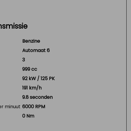
nsmissie
Benzine
Automaat 6
3
999 cc
92 kW / 125 PK
191 km/h
9.8 seconden
er minuut
6000 RPM
0 Nm