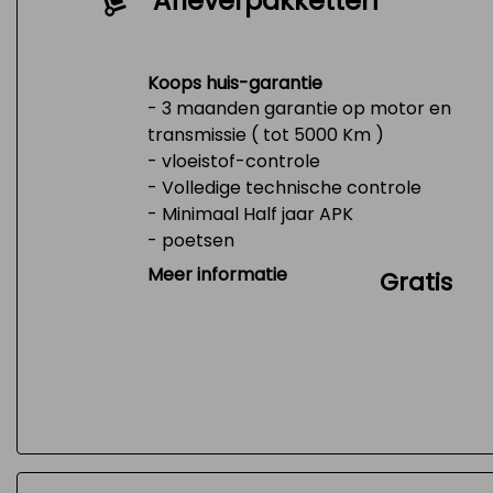
Afleverpakketten
Koops huis-garantie
- 3 maanden garantie op motor en
transmissie ( tot 5000 Km )
- vloeistof-controle
- Volledige technische controle
- Minimaal Half jaar APK
- poetsen
- Tank 1/4 vol
Meer informatie
Gratis