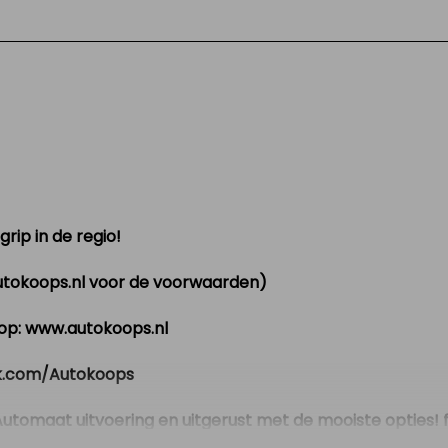
rip in de regio!
utokoops.nl voor de voorwaarden)
k op: www.autokoops.nl
ok.com/Autokoops
tomaat uitvoering en uitgerust met de mooiste opties! fu