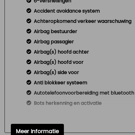
6-versnellingen
Accident avoidance system
Achteropkomend verkeer waarschuwing
Airbag bestuurder
Airbag passagier
Airbag(s) hoofd achter
Airbag(s) hoofd voor
Airbag(s) side voor
Anti blokkeer systeem
Autotelefoonvoorbereiding met bluetooth
Bots herkenning en activatie
Brake assist system
Bumpers en spiegels in car.kleur
Meer informatie
Connected services