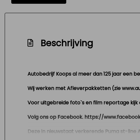
Dab-ontvanger
Dealer onderhouden
Electronic brake distribution
Beschrijving
Grootlicht-assistent
Half lederen bekleding
Hill hold-functie
Keyless start
Autobedrijf Koops al meer dan 125 jaar een beg
Metallic lak
Wij werken met Afleverpakketten (zie www.a
Mistlampen adaptief
Voor uitgebreide foto`s en film reportage kij
Nationale autopas
Navigatie-systeem full map
Volg ons op Facebook. https://www.facebo
Nieuwstaat
Deze in nieuwstaat verkerende Puma st-line Au
Nw model
carplay zijn een paar van de zeer vele opties.