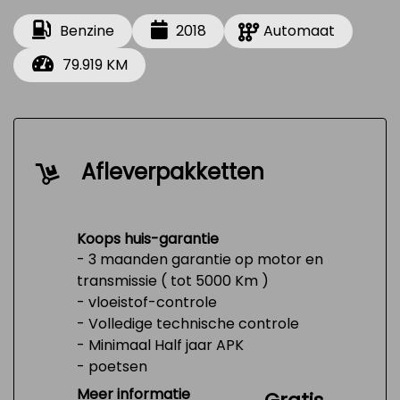
Benzine
2018
Automaat
79.919 KM
Afleverpakketten
Koops huis-garantie
- 3 maanden garantie op motor en
transmissie ( tot 5000 Km )
- vloeistof-controle
- Volledige technische controle
- Minimaal Half jaar APK
- poetsen
- Tank 1/4 vol
Meer informatie