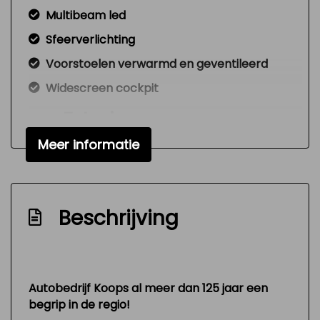
Multibeam led
Sfeerverlichting
Voorstoelen verwarmd en geventileerd
Widescreen cockpit
Exterieur
Meer informatie
360 camera
Agility control
Airscarf
Beschrijving
Amg-styling
Buitenspiegel rechts
Buitenspiegels elektrisch inklapbaar
Autobedrijf Koops al meer dan 125 jaar een
Buitenspiegels elektrisch verstelbaar
begrip in de regio!