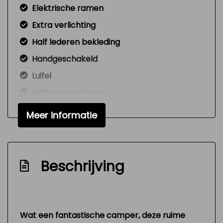
Elektrische ramen
Extra verlichting
Half lederen bekleding
Handgeschakeld
Luifel
Nationale autopas
Nw model
Meer informatie
Radio cd-speler
Signaal vergeten verlichting
Toilet
Beschrijving
Versnellingspook op dashboard
Verstelbare (in hoogte) bestuurders stoel
Zeer mooie en technisch goed
Wat een fantastische camper, deze ruime