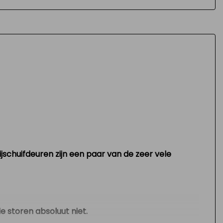
Stuurbekrachtiging snelheidsafhankelijk
jschuifdeuren zijn een paar van de zeer vele
ie storen absoluut niet.