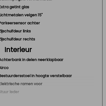
Extra getint glas
Lichtmetalen velgen 15"
Parkeersensor achter
Zijschuifdeur links
Zijschuifdeur rechts
Interieur
Achterbank in delen neerklapbaar
Airco
Bestuurdersstoel in hoogte verstelbaar
Elektrische ramen voor
Stuur leder
Stuur verstelbaar