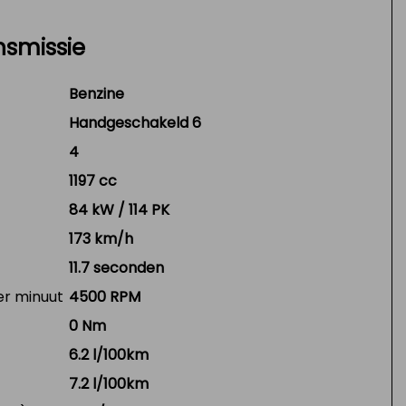
nsmissie
Benzine
Handgeschakeld 6
4
1197 cc
84 kW / 114 PK
173 km/h
11.7 seconden
er minuut
4500 RPM
0 Nm
6.2 l/100km
7.2 l/100km