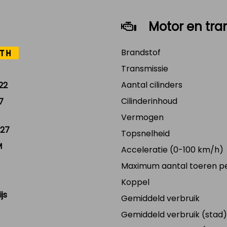
Motor en tra
Brandstof
TH
Transmissie
Aantal cilinders
22
Cilinderinhoud
7
Vermogen
27
Topsnelheid
M
Acceleratie (0-100 km/h)
Maximum aantal toeren p
Koppel
js
Gemiddeld verbruik
Gemiddeld verbruik (stad)