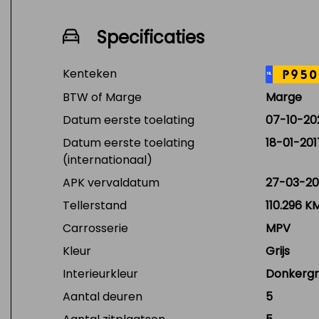
Specificaties
Kenteken
P950
NL
BTW of Marge
Marge
Datum eerste toelating
07-10-20
Datum eerste toelating
18-01-201
(internationaal)
APK vervaldatum
27-03-20
Tellerstand
110.296 K
Carrosserie
MPV
Kleur
Grijs
Interieurkleur
Donkergri
Aantal deuren
5