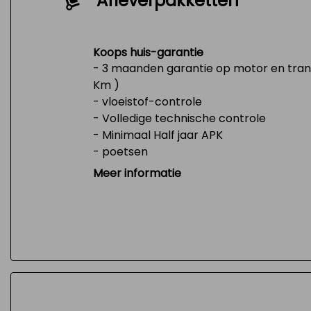
Afleverpakketten
Koops huis-garantie
- 3 maanden garantie op motor en trans
Km )
- vloeistof-controle
- Volledige technische controle
- Minimaal Half jaar APK
- poetsen
- Tank 1/4 vol
Meer informatie