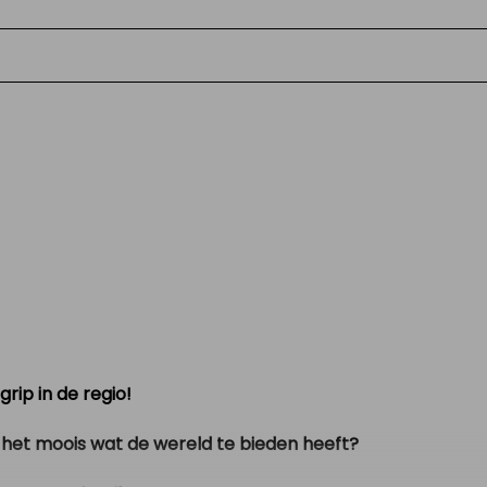
en auto
rip in de regio!
 al het moois wat de wereld te bieden heeft?