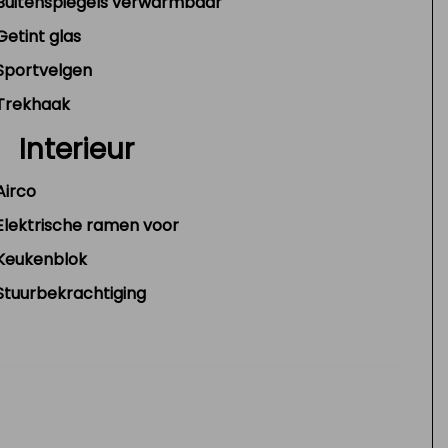
Buitenspiegels verwarmbaar
Getint glas
Sportvelgen
Trekhaak
Interieur
Airco
Elektrische ramen voor
Keukenblok
Stuurbekrachtiging