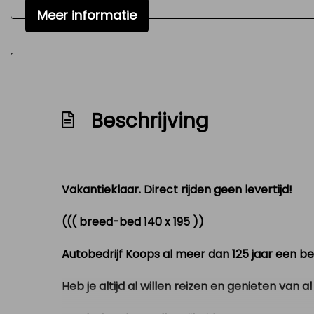
Meer informatie
Signaal vergeten verlichting
Variable interval ruitenwisser
Versnellingspook op dashboard
Verstelbare (in hoogte) bestuurders stoel
Beschrijving
Zeer mooie en technisch goed onderhoud
Vakantieklaar. Direct rijden geen levertijd!
((( breed-bed 140 x 195 ))
Autobedrijf Koops al meer dan 125 jaar een beg
Heb je altijd al willen reizen en genieten van