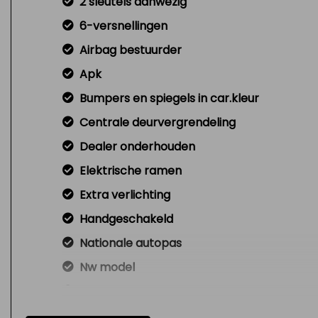
2 sleutels aanwezig
6-versnellingen
Airbag bestuurder
Apk
Bumpers en spiegels in car.kleur
Centrale deurvergrendeling
Dealer onderhouden
Elektrische ramen
Extra verlichting
Handgeschakeld
Nationale autopas
Nw model
Onderhoudsboekjes aanwezig
Radio cd-speler