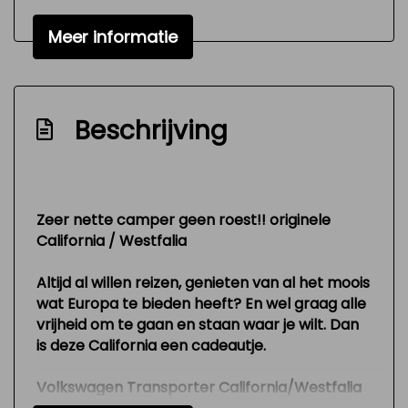
Signaal vergeten verlichting
Meer informatie
Standverwarming
Variable interval ruitenwisser
Zeer mooie en technisch goed
Beschrijving
onderhouden auto
Exterieur
Zeer nette camper geen roest!! originele
Buitenspiegels elektrisch verstelbaar
California / Westfalia
Lichtmetalen velgen
Altijd al willen reizen, genieten van al het moois
Trekhaak
wat Europa te bieden heeft? En wel graag alle
Zijschuifdeur rechts
vrijheid om te gaan en staan waar je wilt. Dan
is deze California een cadeautje.
Interieur
Volkswagen Transporter California/Westfalia
Airco