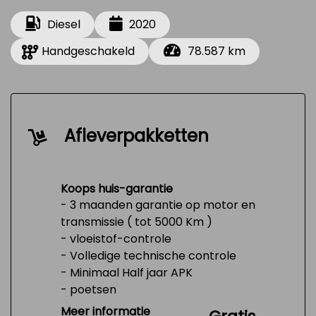
Diesel
2020
Handgeschakeld
78.587 km
Afleverpakketten
Koops huis-garantie
- 3 maanden garantie op motor en
transmissie ( tot 5000 Km )
- vloeistof-controle
- Volledige technische controle
- Minimaal Half jaar APK
- poetsen
- Tank 1/4 vol
Meer informatie