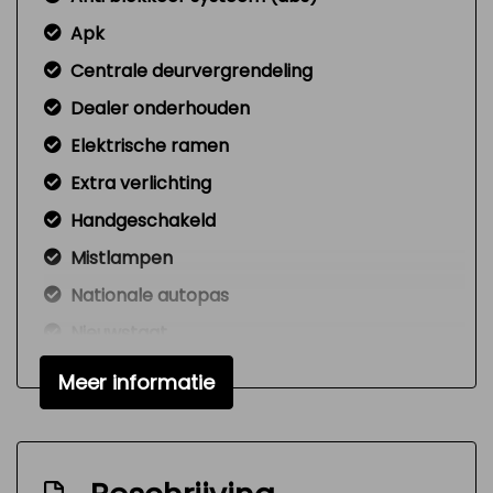
Apk
Centrale deurvergrendeling
Dealer onderhouden
Elektrische ramen
Extra verlichting
Handgeschakeld
Mistlampen
Nationale autopas
Nieuwstaat
Nw model
Meer informatie
Onderhoudsboekjes aanwezig
Radio cd-speler
Signaal vergeten verlichting