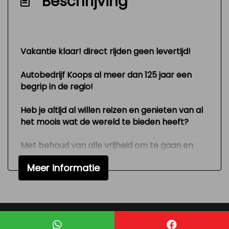
Beschrijving
Variable interval ruitenwisser
Versnellingspook op dashboard
Verstelbare (in hoogte) bestuurders stoel
Vakantie klaar! direct rijden geen levertijd!
Zeer mooie en technisch goed
Autobedrijf Koops al meer dan 125 jaar een
onderhouden auto
begrip in de regio!
Interieur
Heb je altijd al willen reizen en genieten van al
Airco
het moois wat de wereld te bieden heeft?
Keukenblok
Met behoud van alle vrijheid om te gaan en
Stuurbekrachtiging
staan waar je wilt?
Meer informatie
Dan is deze KoopsCamp-camper precies wat
Verstelbare stuurkolom
je zoekt.
Deze mooie, in nieuwstaat verkerende
Exterieur
buscamper (4 slaapplaatsen) met
lichtmetalen velgen is gemaakt in een korte
Buitenspiegels elektrisch verstelbaar
Mogelijk gemaakt door
Mobilox
versie, bouwjaar 2014 en heeft slechts 84.000