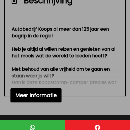
Beschrijving
Verstelbare (in hoogte) bestuurders stoel
Zeer mooie en technisch goed
onderhouden auto
Autobedrijf Koops al meer dan 125 jaar een
Exterieur
begrip in de regio!
Heb je altijd al willen reizen en genieten van al
Buitenspiegels elektrisch verstelbaar
het moois wat de wereld te bieden heeft?
Lichtmetalen velgen
Parkeersensor achter
Met behoud van alle vrijheid om te gaan en
staan waar je wilt?
Trekhaak
Dan is deze KoopsCamp-camper precies wat
Zijschuifdeur rechts
je zoekt.
Meer informatie
Deze mooie, in nieuwstaat verkerende
Interieur
buscamper (4 slaapplaatsen) met 16 inch
lichtmetalen velgen is gemaakt in een korte
Airco
versie, bouwjaar 2012 en heeft slechts 72.000
kilometer op de teller.
Hoofdsteunen voor
Mogelijk gemaakt door
Mobilox