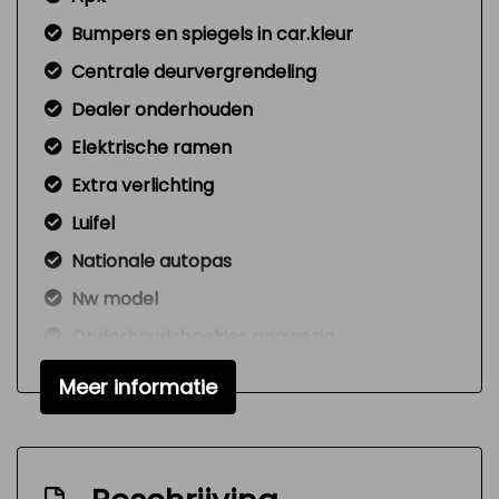
Bumpers en spiegels in car.kleur
Centrale deurvergrendeling
Dealer onderhouden
Elektrische ramen
Extra verlichting
Luifel
Nationale autopas
Nw model
Onderhoudsboekjes aanwezig
Radio cd-speler
Meer informatie
Signaal vergeten verlichting
Variable interval ruitenwisser
Versnellingspook op dashboard