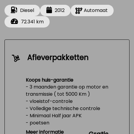
Diesel
2012
Automaat
72.341 km
Afleverpakketten
Koops huis-garantie
- 3 maanden garantie op motor en
transmissie ( tot 5000 Km )
- vloeistof-controle
- Volledige technische controle
- Minimaal Half jaar APK
- poetsen
- Tank 1/4 vol
Meer informatie