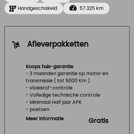
Handgeschakeld
57.325 km
Afleverpakketten
Koops huis-garantie
- 3 maanden garantie op motor en
transmissie ( tot 5000 Km )
- vloeistof-controle
- Volledige technische controle
- Minimaal Half jaar APK
- poetsen
- Tank 1/4 vol
Meer informatie
Gratis