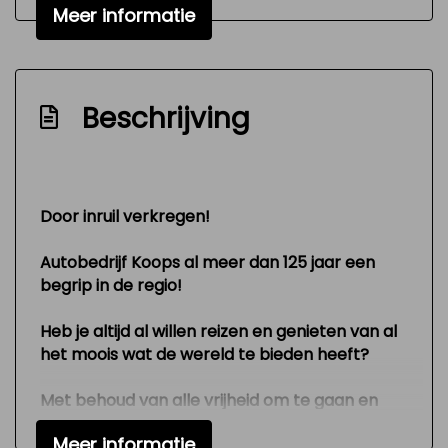
Zeer mooie en technisch goed
Meer informatie
onderhouden auto
Interieur
Beschrijving
Airco
Hoofdsteunen voor
Keukenblok
Door inruil verkregen!
Stuurbekrachtiging
Voorstoelen verwarmd
Autobedrijf Koops al meer dan 125 jaar een
begrip in de regio!
Exterieur
Heb je altijd al willen reizen en genieten van al
Buitenspiegels elektrisch verstelbaar
het moois wat de wereld te bieden heeft?
Trekhaak
Met behoud van alle vrijheid om te gaan en
Zijschuifdeur rechts
staan waar je wilt?
Meer informatie
Dan is deze KoopsCamp-camper precies wat