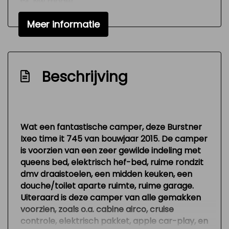
Nw model
Onderhoudsboekjes aanwezig
Meer informatie
Radio cd-speler
Standverwarming
Toilet
Beschrijving
Versnellingspook op dashboard
Verstelbare (in hoogte) bestuurders stoel
Zeer mooie en technisch goed
Wat een fantastische camper, deze Burstner
onderhouden auto
Ixeo time it 745 van bouwjaar 2015. De camper
is voorzien van een zeer gewilde indeling met
Interieur
queens bed, elektrisch hef-bed, ruime rondzit
dmv draaistoelen, een midden keuken, een
Airco
douche/toilet aparte ruimte, ruime garage.
Keukenblok
Uiteraard is deze camper van alle gemakken
voorzien, zoals o.a. cabine airco, cruise
Lederen bekleding
controle, elektrisch pakket, apple car-play, en