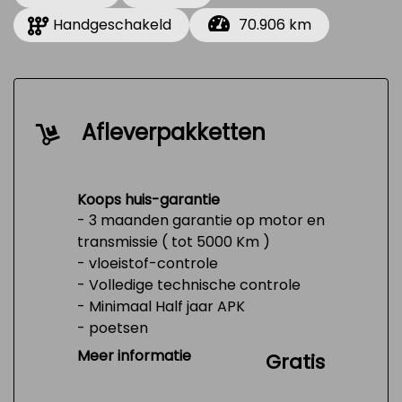
Handgeschakeld
70.906 km
Afleverpakketten
Koops huis-garantie
- 3 maanden garantie op motor en
transmissie ( tot 5000 Km )
- vloeistof-controle
- Volledige technische controle
- Minimaal Half jaar APK
- poetsen
- Tank 1/4 vol
Meer informatie
Gratis