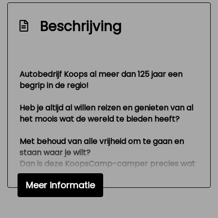
Variable interval ruitenwisser
Versnellingspook op dashboard
Beschrijving
Verstelbare (in hoogte) bestuurders stoel
Zeer mooie en technisch goed
onderhouden auto
Autobedrijf Koops al meer dan 125 jaar een
Exterieur
begrip in de regio!
Heb je altijd al willen reizen en genieten van al
Buitenspiegels elektrisch verstelbaar
het moois wat de wereld te bieden heeft?
Lichtmetalen velgen
Parkeersensor achter
Met behoud van alle vrijheid om te gaan en
staan waar je wilt?
Trekhaak
Dan is deze KoopsCamp-camper precies wat
Zijschuifdeur rechts
je zoekt.
Meer informatie
Deze mooie, in topstaat verkerende
Interieur
buscamper (4 slaapplaatsen) is gemaakt in
een lange versie, bouwjaar Januari 2016 en
Airco