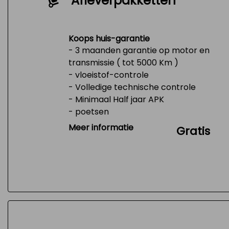
Afleverpakketten
Koops huis-garantie
- 3 maanden garantie op motor en
transmissie ( tot 5000 Km )
- vloeistof-controle
- Volledige technische controle
- Minimaal Half jaar APK
- poetsen
- Tank 1/4 vol
Meer informatie
Gratis