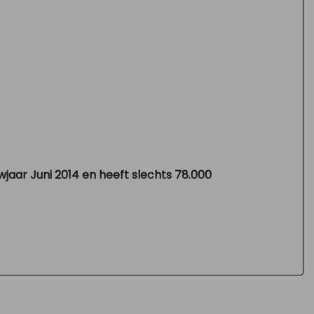
jaar Juni 2014 en heeft slechts 78.000
o/cd, cruise control, start/stop, draaibare
bele zij-schuifdeuren, centrale
gemak de prachtige bergen.