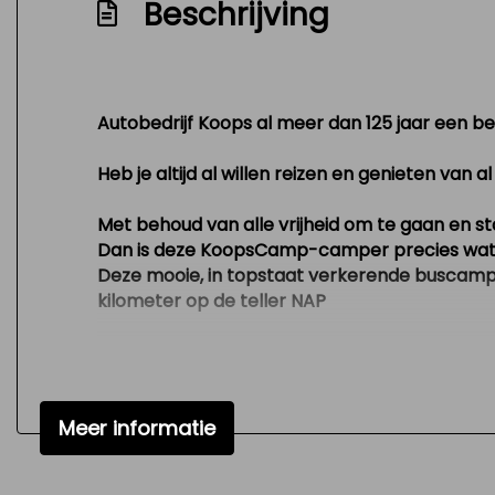
Beschrijving
Voortent
Zeer mooie en technisch goed onderhoud
Autobedrijf Koops al meer dan 125 jaar een beg
Heb je altijd al willen reizen en genieten van
Met behoud van alle vrijheid om te gaan en st
Dan is deze KoopsCamp-camper precies wat 
Deze mooie, in topstaat verkerende buscamper
kilometer op de teller NAP
Hij is voorzien van vele luxe, zoals airco, cam
bijrijdersstoel, achterdeuren met ramen en wis
deurvergrendeling met afstandsbediening en 
Meer informatie
De buscamper heeft een pittige 140 PK euro 
Hij heeft 4 RDW-goedgekeurde zitplaatsen op 