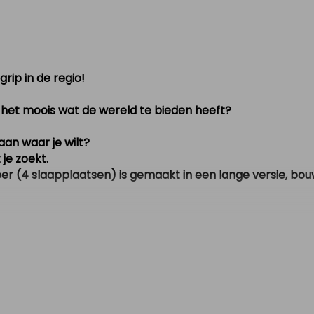
en auto
rip in de regio!
 al het moois wat de wereld te bieden heeft?
aan waar je wilt?
je zoekt.
 (4 slaapplaatsen) is gemaakt in een lange versie, bouw
era, lichtmetalen velgen, WC, achteruit rij camera, VW radi
/was, trekhaak 13 polige stekker, fiamma F45s luifel, dub
elektrische ramen.
5 dieselmotor met 6 versnellingen en trotseert dus met 
kenteken. Er zit een demontabele tafel in.