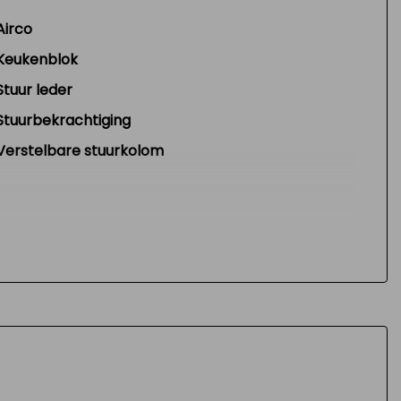
Airco
Keukenblok
Stuur leder
Stuurbekrachtiging
Verstelbare stuurkolom