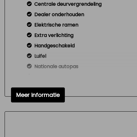
Centrale deurvergrendeling
Dealer onderhouden
Elektrische ramen
Extra verlichting
Handgeschakeld
Luifel
Nationale autopas
Onderhoudsboekjes aanwezig
Radio cd-speler
Meer informatie
Toilet
Variable interval ruitenwisser
Versnellingspook op dashboard
Verstelbare (in hoogte) bestuurders stoel