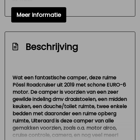
Luifel
Nationale autopas
Meer informatie
Nieuwstaat
Nw model
Onderhoudsboekjes aanwezig
Beschrijving
Radio cd-speler
Toilet
Variable interval ruitenwisser
Wat een fantastische camper, deze ruime
Pössl Roadcruiser uit 2019 met schone EURO-6
Versnellingspook op dashboard
motor. De camper is voorzien van een zeer
Verstelbare (in hoogte) bestuurders stoel
gewilde indeling dmv draaistoelen, een midden
keuken, een douche/toilet ruimte, twee enkele
Zeer mooie en technisch goed
bedden met daaronder een ruime opberg
onderhouden auto
ruimte, Uiteraard is deze camper van alle
Interieur
gemakken voorzien, zoals o.a. motor airco,
cruise controle, camera, en nog veel meer!