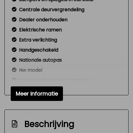
Centrale deurvergrendeling
Dealer onderhouden
Elektrische ramen
Extra verlichting
Handgeschakeld
Nationale autopas
Nw model
Onderhoudsboekjes aanwezig
Radio cd-speler
Meer informatie
Signaal vergeten verlichting
Variable interval ruitenwisser
Versnellingspook op dashboard
Beschrijving
Verstelbare (in hoogte) bestuurders stoel