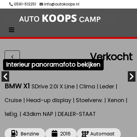
0591-512251
info@autokoops.nl
Verkocht
Interieur panoramafoto bekijken
BMW X1
SDrive 2.0i X Line | Clima | Leder |
Cruise | Head-up display | Stoelverw. | Xenon |
1eEig. | 43dkm NAP | DEALER-STAAT
Benzine
2016
Automaat