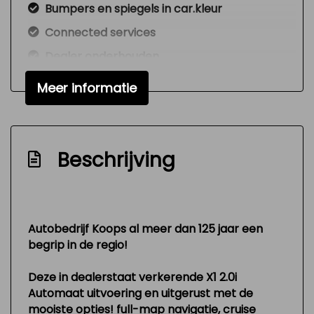
Bumpers en spiegels in car.kleur
Connected services
Dealer onderhouden
Halogeen mistlampen
Meer informatie
Hill hold-functie
Lichtmetalen velgen multi-spaaks 18"
Metallic lak
Beschrijving
Nationale autopas
Variable interval ruitenwisser
Zeer mooie en technisch goed
Autobedrijf Koops al meer dan 125 jaar een
onderhouden auto
begrip in de regio!
Interieur
Deze in dealerstaat verkerende X1 2.0i
Automaat uitvoering en uitgerust met de
Achterbank in delen neerklapbaar
mooiste opties! full-map navigatie, cruise