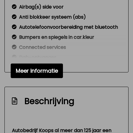
Airbag(s) side voor
Anti blokkeer systeem (abs)
Autotelefoonvoorbereiding met bluetooth
Bumpers en spiegels in car.kleur
Connected services
Dab-ontvanger
Handgeschakeld
Meer informatie
Hill hold-functie
Hoofdsteunen actief
Nationale autopas
Beschrijving
Nw model
Onderhoudsboekjes aanwezig
Rijstrooksensor met correctie
Autobedrijf Koops al meer dan 125 jaar een