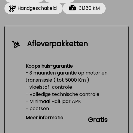
Handgeschakeld
31.180 KM
Afleverpakketten
Koops huis-garantie
- 3 maanden garantie op motor en
transmissie ( tot 5000 Km )
- vloeistof-controle
- Volledige technische controle
- Minimaal Half jaar APK
- poetsen
- Tank 1/4 vol
Meer informatie
Gratis