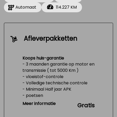
Automaat
114.227 KM
Afleverpakketten
Koops huis-garantie
- 3 maanden garantie op motor en
transmissie ( tot 5000 Km )
- vloeistof-controle
- Volledige technische controle
- Minimaal Half jaar APK
- poetsen
- Tank 1/4 vol
Meer informatie
Gratis