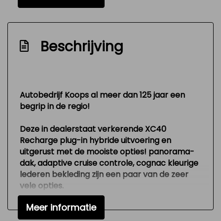
Binnen/buitenspiegel automatisch
dimmend
Brake assist system
Beschrijving
Bumpers en spiegels in car.kleur
Connected services
Dab-ontvanger
Autobedrijf Koops al meer dan 125 jaar een
Dealer onderhouden
begrip in de regio!
Dodehoekdetectie met correctie
Deze in dealerstaat verkerende XC40
Elektrisch bedienbare achterklep met
Recharge plug-in hybride uitvoering en
sensorsturing
uitgerust met de mooiste opties! panorama-
dak, adaptive cruise controle, cognac kleurige
File-assistent
lederen bekleding zijn een paar van de zeer
Grootlicht-assistent
vele opties.
Hill hold-functie
Meer informatie
Exterieur
Interieur voorverwarmingsinstallatie
Van buiten is de Volvo er keurig uit. De vorige