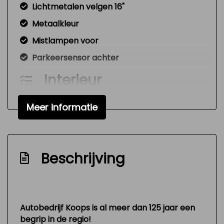
Lichtmetalen velgen 16"
Metaalkleur
Mistlampen voor
Parkeersensor achter
Interieur
Achterbank in delen neerklapbaar
Meer informatie
Bestuurdersstoel in hoogte verstelbaar
Elektrische ramen voor
Stuur en versnellingspook (kunst)leder
Beschrijving
Stuur verstelbaar
Stuurbekrachtiging snelheidsafhankelijk
Overige
Autobedrijf Koops is al meer dan 125 jaar een
begrip in de regio!