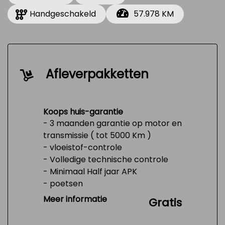
Handgeschakeld
57.978 KM
Afleverpakketten
Koops huis-garantie
- 3 maanden garantie op motor en
transmissie ( tot 5000 Km )
- vloeistof-controle
- Volledige technische controle
- Minimaal Half jaar APK
- poetsen
- Tank 1/4 vol
Meer informatie
Gratis