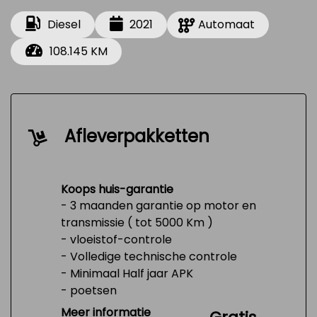
Diesel
2021
Automaat
108.145 KM
Afleverpakketten
Koops huis-garantie
- 3 maanden garantie op motor en
transmissie ( tot 5000 Km )
- vloeistof-controle
- Volledige technische controle
- Minimaal Half jaar APK
- poetsen
- Tank 1/4 vol
Meer informatie