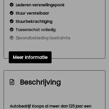
Lederen versnellingspook
Stuur verstelbaar
Stuurbekrachtiging
Tussenschot volledig
Zijwandbekleding laadruimte
Exterieur
Meer informatie
Buitenspiegels elektrisch verstel- en
verwarmbaar
Buitenspiegels in carrosseriekleur
Beschrijving
Bumpers in carrosseriekleur
Centrale vergrendeling met
afstandsbediening
Dakrails
Autobedrijf Koops al meer dan 125 jaar een