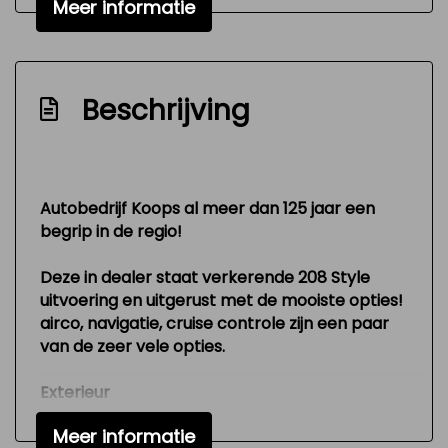
Meer informatie
Extra getint glas achter
Lichtmetalen velgen 15"
Mistlampen voor
Beschrijving
Trekhaak
Interieur
Autobedrijf Koops al meer dan 125 jaar een
Achterbank in delen neerklapbaar
begrip in de regio!
Airco
Deze in dealer staat verkerende 208 Style
Bestuurdersstoel in hoogte verstelbaar
uitvoering en uitgerust met de mooiste opties!
Elektrische ramen voor en achter
airco, navigatie, cruise controle zijn een paar
van de zeer vele opties.
Stuur leder
Stuur verstelbaar
Exterieur
Van buiten is de auto zeer netjes. Je kan zien
Stuurbekrachtiging
Meer informatie
dat er erg zuinig geweest is op deze Peugeot.