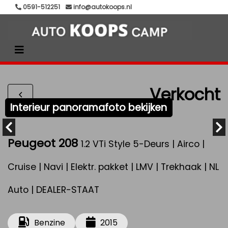
0591-512251
info@autokoops.nl
Verkocht
Interieur panoramafoto bekijken
Peugeot 208
1.2 VTi Style 5-Deurs | Airco |
Cruise | Navi | Elektr. pakket | LMV | Trekhaak | NL
Auto | DEALER-STAAT
Benzine
2015