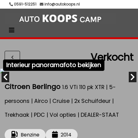
0591-512251
info@autokoops.nl
Verkocht
Interieur panoramafoto bekijken
Citroen Berlingo
1.6 VTi 110 pk XTR | 5-
persoons | Airco | Cruise | 2x Schuifdeur |
Trekhaak | PDC | Vol opties | DEALER-STAAT
Benzine
2014