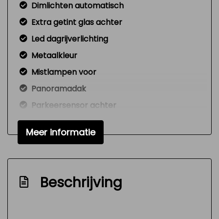
Dimlichten automatisch
Extra getint glas achter
Led dagrijverlichting
Metaalkleur
Mistlampen voor
Panoramadak
Parkeersensor achter
Trekhaak
Meer informatie
Zijschuifdeur links
Zijschuifdeur rechts
Zonnescherm zijruiten
Beschrijving
Interieur
Achterbank in delen neerklapbaar