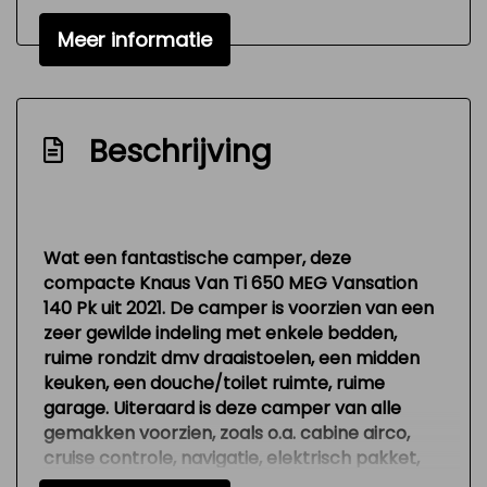
Navigatiesysteem
Meer informatie
Radio cd speler
Stuur multifunctioneel
Beschrijving
Wat een fantastische camper, deze
compacte Knaus Van Ti 650 MEG Vansation
140 Pk uit 2021. De camper is voorzien van een
zeer gewilde indeling met enkele bedden,
ruime rondzit dmv draaistoelen, een midden
keuken, een douche/toilet ruimte, ruime
garage. Uiteraard is deze camper van alle
gemakken voorzien, zoals o.a. cabine airco,
cruise controle, navigatie, elektrisch pakket,
achteruit rij camera, en nog veel meer!