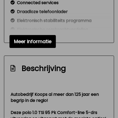
Connected services
Draadloze telefoonlader
Elektronisch stabiliteits programma
Elektronische remkrachtverdeling
Hoofd airbag(s) achter
Meer informatie
Hoofd airbag(s) voor
Passagiersairbag
Zij airbag(s) voor
Beschrijving
Interieur
Achterbank in delen neerklapbaar
Autobedrijf Koops al meer dan 125 jaar een
Airco
begrip in de regio!
Armsteun voor
Deze polo 1.0 TSi 95 Pk Comfort-line 5-drs
Bestuurdersstoel in hoogte verstelbaar