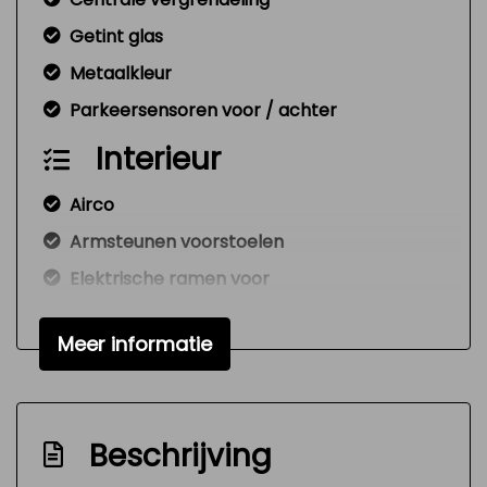
Getint glas
Metaalkleur
Parkeersensoren voor / achter
Interieur
Airco
Armsteunen voorstoelen
Elektrische ramen voor
Standkachel
Meer informatie
Stuurbekrachtiging
Infotainment
Navigatiesysteem
Beschrijving
Radio cd speler