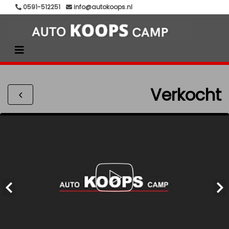
0591-512251
info@autokoops.nl
Verkocht