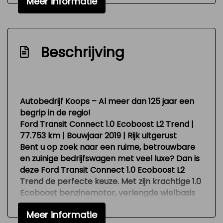
Metaalkleur
Meer informatie
Mistlampen voor
Parkeersensor achter
Beschrijving
Parkeersensor voor
Parkeersensor voor en achter
Trekhaak
Autobedrijf Koops – Al meer dan 125 jaar een
Verwarmde voorruit
begrip in de regio!
Zijschuifdeur rechts
Ford Transit Connect 1.0 Ecoboost L2 Trend |
77.753 km | Bouwjaar 2019 | Rijk uitgerust
Overige
Bent u op zoek naar een ruime, betrouwbare
en zuinige bedrijfswagen met veel luxe? Dan is
Achteropkomend verkeer waarschuwing
deze
Ford Transit Connect 1.0 Ecoboost L2
Anti blokkeer systeem
Trend
de perfecte keuze. Met zijn krachtige 1.0
Ecoboost benzinemotor, verlengde wielbasis
Anti doorslip regeling
(L2) en complete uitrusting is dit de ideale bus
Bestuurdersairbag
Meer informatie
voor zowel zakelijk gebruik als privé.