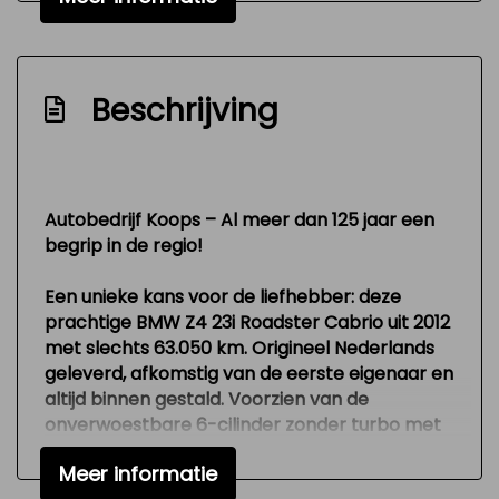
Windscherm
Interieur
Airco
Beschrijving
Airco automatisch
Aluminium interieur afwerking
Elektrische ramen voor
Autobedrijf Koops – Al meer dan 125 jaar een
begrip in de regio!
Lederen bekleding
Lederen interieur
Een unieke kans voor de liefhebber: deze
prachtige
BMW Z4 23i Roadster Cabrio
uit
2012
Middenarmsteun voor
met slechts
63.050 km
. Origineel Nederlands
Stuur leder
geleverd, afkomstig van de
eerste eigenaar
en
altijd
Stuurbekrachtiging
binnen gestald
. Voorzien van de
onverwoestbare
6-cilinder zonder turbo met
Voorstoelen verwarmd
204 pk
, een genot om mee te rijden. Uitgerust
Meer informatie
met
automaat met schakelflippers
,
Overige