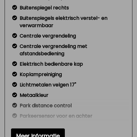
Buitenspiegel rechts
Buitenspiegels elektrisch verstel- en
verwarmbaar
Centrale vergrendeling
Centrale vergrendeling met
afstandsbediening
Elektrisch bedienbare kap
Koplampreiniging
Lichtmetalen velgen 17"
Metaalkleur
Park distance control
Parkeersensor voor en achter
Ruitensproeiers/wisserbladen
verwarmbaar
Meer informatie