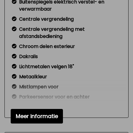
Buitenspiegels elektrisch verstel- en
verwarmbaar
Centrale vergrendeling
Centrale vergrendeling met
afstandsbediening
Chroom delen exterieur
Dakrails
Lichtmetalen velgen 18"
Metaalkleur
Mistlampen voor
Parkeersensor voor en achter
Trekhaak
Meer informatie
Warmtewerende voorruit
Interieur