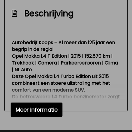
Achterbank in delen neerklapbaar
Beschrijving
Airco
Bestuurdersstoel in hoogte verstelbaar
Electronic climate control
Autobedrijf Koops – Al meer dan 125 jaar een
begrip in de regio!
Elektrische ramen achter
Opel Mokka 1.4 T Edition | 2015 | 152.870 km |
Elektrische ramen voor
Trekhaak | Camera | Parkeersensoren | Clima
| NL Auto
Elektrische ramen voor en achter
Deze
Opel Mokka 1.4 Turbo Edition
uit
2015
Stuur leder
combineert een stoere uitstraling met het
comfort van een moderne SUV.
Stuurbekrachtiging
De betrouwbare
1.4 Turbo benzinemotor
zorgt
Stuurbekrachtiging snelheidsafhankelijk
voor soepel rijgedrag en voldoende vermogen,
Meer informatie
terwijl het interieur is uitgerust met alle
Overige
gemakken die je dagelijks gebruikt.
De auto verkeert in nette staat en is voorzien
Anti blokkeer systeem
van handige opties zoals een