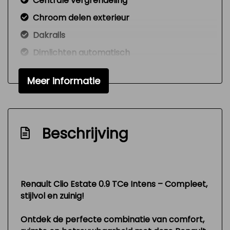
Centrale vergrendeling
Chroom delen exterieur
Dakrails
Dimlichten automatisch
Extra getint glas achter
Meer informatie
Keyless entry
Led dagrijverlichting
Led koplampen
Beschrijving
Lichtmetalen velgen 16"
Metaalkleur
Parkeersensor achter
Renault Clio Estate 0.9 TCe Intens – Compleet,
Interieur
stijlvol en zuinig!
Ontdek de perfecte combinatie van comfort,
Achterbank in delen neerklapbaar