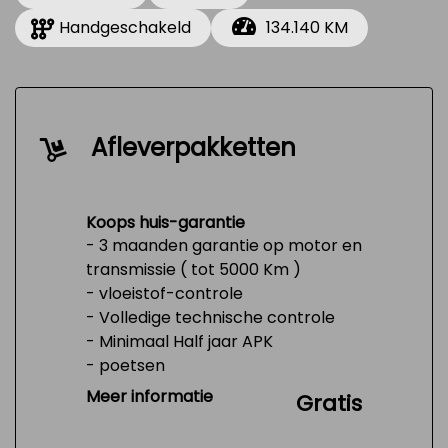
Handgeschakeld
134.140 KM
Afleverpakketten
Koops huis-garantie
- 3 maanden garantie op motor en
transmissie ( tot 5000 Km )
- vloeistof-controle
- Volledige technische controle
- Minimaal Half jaar APK
- poetsen
- Tank 1/4 vol
Meer informatie
Gratis