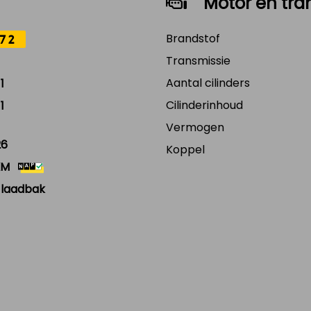
Motor en tra
Brandstof
72
Transmissie
Aantal cilinders
1
Cilinderinhoud
1
Vermogen
26
Koppel
KM
 laadbak