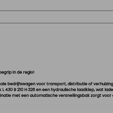
egrip in de regio!
eale bedrijfswagen voor transport, distributie of verhuizin
L 430 B 210 H 326
en een
hydraulische laadklep
, wat lad
inatie met een
automatische versnellingsbak
zorgt voor c