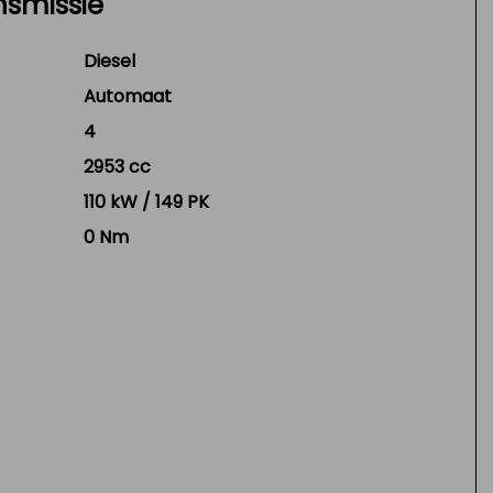
nsmissie
Diesel
Automaat
4
2953 cc
110 kW / 149 PK
0 Nm