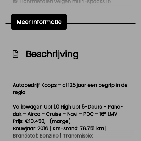
Lichtmetalen velgen multi-spaaks 15"
Metaalkleur
Meer informatie
Mistlampen voor
Panoramadak
Park distance control
Beschrijving
Parkeersensor achter
Interieur
Achterbank in delen neerklapbaar
Autobedrijf Koops – al 125 jaar een begrip in de
regio
Airco
Bestuurdersstoel in hoogte verstelbaar
Volkswagen Up! 1.0 High up! 5-Deurs – Pano-
dak – Airco – Cruise – Navi – PDC – 16” LMV
Elektrische ramen voor
Prijs:
€10.450,- (marge)
Stuur en versnellingspook (kunst)leder
Bouwjaar:
2016 |
Km-stand:
78.751 km |
Brandstof:
Stuur verstelbaar
Benzine |
Transmissie: