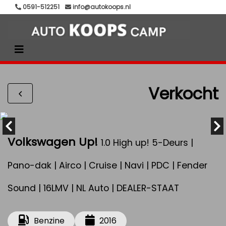
0591-512251
info@autokoops.nl
Verkocht
Volkswagen Up!
1.0 High up! 5-Deurs |
Pano-dak | Airco | Cruise | Navi | PDC | Fender
Sound | 16LMV | NL Auto | DEALER-STAAT
Benzine
2016