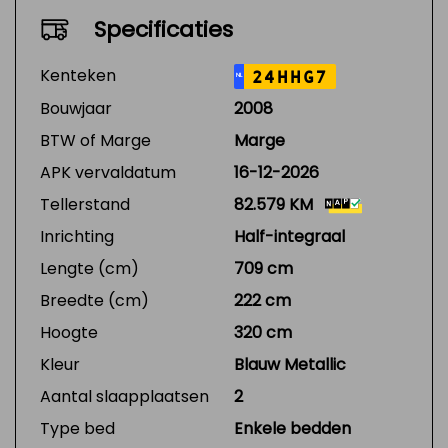
Specificaties
Kenteken
24HHG7
NL
Bouwjaar
2008
BTW of Marge
Marge
APK vervaldatum
16-12-2026
Tellerstand
82.579 KM
Inrichting
Half-integraal
Lengte (cm)
709 cm
Breedte (cm)
222 cm
Hoogte
320 cm
Kleur
Blauw Metallic
Aantal slaapplaatsen
2
Type bed
Enkele bedden