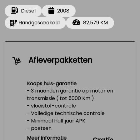
Diesel
2008
Handgeschakeld
82.579 KM
Afleverpakketten
Koops huis-garantie
- 3 maanden garantie op motor en
transmissie ( tot 5000 Km )
- vloeistof-controle
- Volledige technische controle
- Minimaal Half jaar APK
- poetsen
- Tank 1/4 vol
Meer informatie