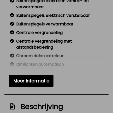
Buitenspiegels elektrisch verstel- en
verwarmbaar
Buitenspiegels elektrisch verstelbaar
Buitenspiegels verwarmbaar
Centrale vergrendeling
Centrale vergrendeling met
afstandsbediening
Chroom delen exterieur
Dimlichten automatisch
Elektrisch bedienbare achterklep
Meer informatie
Extra getint glas achter
Koplampen adaptief
Led achterlichten
Beschrijving
Led dagrijverlichting