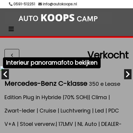
0591-512251
info@autokoops.nl
Verkocht
Interieur panoramafoto bekijken
Mercedes-Benz C-klasse
350 e Lease
Edition Plug in Hybride |70% SOH|| Clima |
Zwart-leder | Cruise | Luchtvering | Led | PDC
V+A | Stoel ververw.| 17LMV | NL Auto | DEALER-