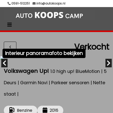
0591-512251
info@autokoops.nl
Verkocht
Interieur panoramafoto bekijken
Volkswagen Up!
1.0 high up! BlueMotion | 5
Deurs | Garmin Navi | Parkeer sensoren | Nette
staat |
Benzine
2016