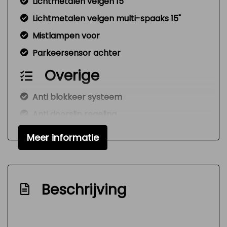
Lichtmetalen velgen 15"
Lichtmetalen velgen multi-spaaks 15"
Mistlampen voor
Parkeersensor achter
Overige
Anti blokkeer systeem
Anti doorslip regeling
Bestuurdersairbag
Meer informatie
Elektronisch stabiliteits programma
Hoofd airbag(s) voor
Passagiersairbag
Beschrijving
Unikleur/pastel
Zij airbag(s) voor