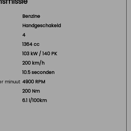
nsmissie
Benzine
Handgeschakeld
4
1364 cc
103 kW / 140 PK
200 km/h
10.5 seconden
er minuut
4900 RPM
200 Nm
6.1 l/100km