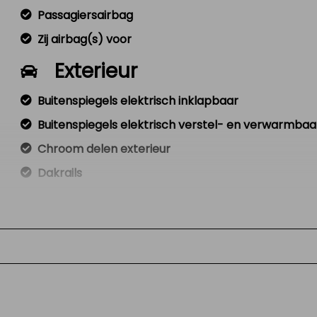
Passagiersairbag
Zij airbag(s) voor
Exterieur
Buitenspiegels elektrisch inklapbaar
Buitenspiegels elektrisch verstel- en verwarmbaa
Chroom delen exterieur
Dakrails
Dimlichten automatisch
Lichtmetalen velgen 17"
Mistlampen voor