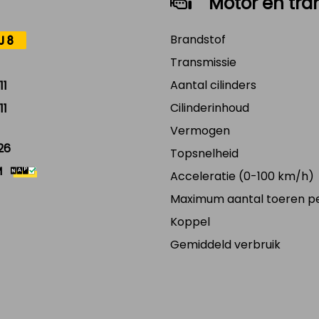
Motor en tra
Brandstof
J8
Transmissie
Aantal cilinders
11
Cilinderinhoud
11
Vermogen
26
Topsnelheid
M
Acceleratie (0-100 km/h)
Maximum aantal toeren p
Koppel
Gemiddeld verbruik