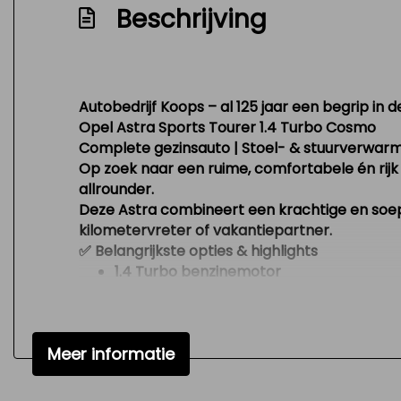
Beschrijving
Autobedrijf Koops – al 125 jaar een begrip in d
Opel Astra Sports Tourer 1.4 Turbo Cosmo
Complete gezinsauto | Stoel- & stuurverwarm
Op zoek naar een ruime, comfortabele én rijk
allrounder.
Deze Astra combineert een krachtige en soepe
kilometervreter of vakantiepartner.
✅
Belangrijkste opties & highlights
1.4 Turbo benzinemotor
Cosmo luxe uitvoering
Stoelverwarming vóór
Stuurwielverwarming
Meer informatie
Climate control
Parkeersensoren vóór & achter
Trekhaak