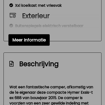
Xxl koelkast met vriesvak
Exterieur
Buitenspiegels elektrisch verstelbaar
Buitenspiegels verwarmbaar
Meer informatie
Centrale vergrendeling
Dakraam vóór
Garage deur links/rechts
Beschrijving
Luifel
Metaalkleur
Overige
Wat een fantastische camper, afkomstig van
de 1e eigenaar deze compacte Hymer Exsis-t
Anti blokkeer systeem
ex 688 van bouwjaar 2015. De camper is
Bestuurdersairbag
voorzien van een zeer gewilde indeling met