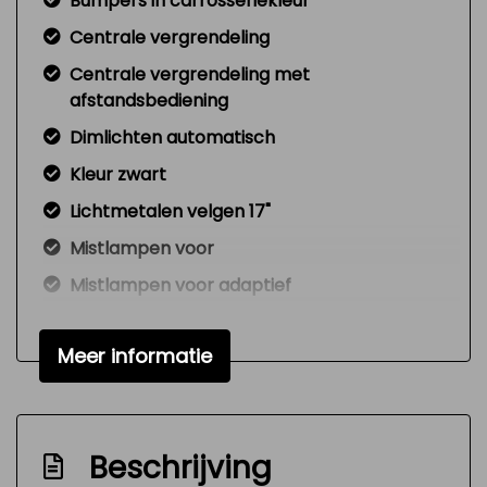
Bumpers in carrosseriekleur
Centrale vergrendeling
Centrale vergrendeling met
afstandsbediening
Dimlichten automatisch
Kleur zwart
Lichtmetalen velgen 17"
Mistlampen voor
Mistlampen voor adaptief
Park distance control
Meer informatie
Parkeersensor voor en achter
Interieur
Armsteun achter
Beschrijving