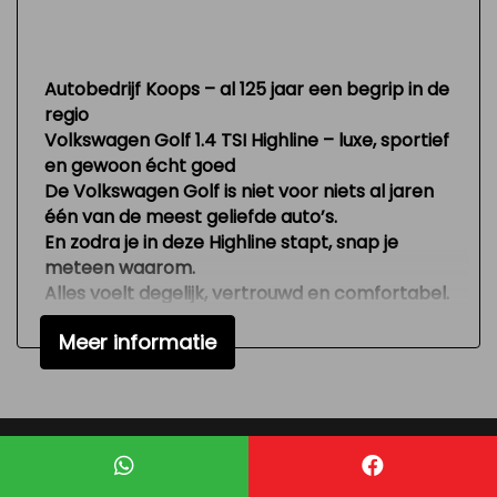
Armsteun voor
Binnenspiegel automatisch dimmend
Electronic climate control
Autobedrijf Koops – al 125 jaar een begrip in de
regio
Elektrische ramen voor
Volkswagen Golf 1.4 TSI Highline – luxe, sportief
Lendesteun(en) verstelbaar
en gewoon écht goed
De Volkswagen Golf is niet voor niets al jaren
Microvezel bekleding
één van de meest geliefde auto’s.
Passagiersstoel in hoogte verstelbaar
En zodra je in deze Highline stapt, snap je
meteen waarom.
Sportstoelen
Alles voelt degelijk, vertrouwd en comfortabel.
Stuur en versnellingspook (kunst)leder
Dit is zo’n auto die je elke dag pakt zonder erbij
Meer informatie
Stuurbekrachtiging snelheidsafhankelijk
na te denken — omdat hij gewoon goed is in
alles. Niet te groot, niet te klein, maar precies
Voorstoelen in hoogte verstelbaar
goed.
De
1.4 TSI motor
zorgt voor een fijne balans
Overige
tussen kracht en zuinigheid. Vlot genoeg om
Mogelijk gemaakt door
Mobilox
lekker door te rijden, maar ook netjes in
Anti blokkeer systeem