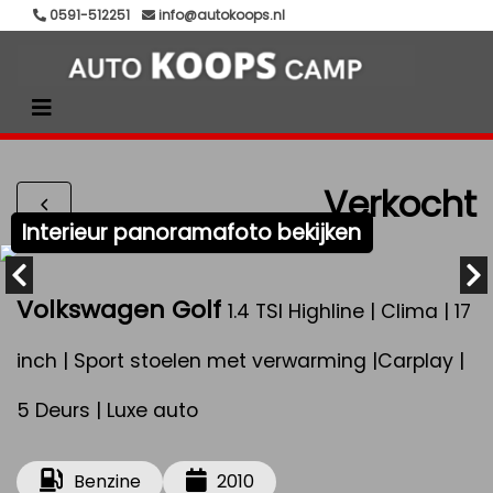
0591-512251
info@autokoops.nl
Verkocht
Interieur panoramafoto bekijken
Volkswagen Golf
1.4 TSI Highline | Clima | 17
inch | Sport stoelen met verwarming |Carplay |
5 Deurs | Luxe auto
Benzine
2010