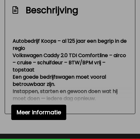
Anti doorslip regeling
Beschrijving
Bestuurdersairbag
Bluetooth
Brake assist system
Autobedrijf Koops – al 125 jaar een begrip in de
regio
Elektronisch stabiliteits programma
Volkswagen Caddy 2.0 TDI Comfortline – airco
Hoofd airbag(s) voor
– cruise – schuifdeur – BTW/BPM vrij –
topstaat
Passagiersairbag
Een goede bedrijfswagen moet vooral
Vervolgbotsing preventie
betrouwbaar zijn.
Instappen, starten en gewoon doen wat hij
Zij airbag(s) voor
moet doen — iedere dag opnieuw.
Interieur
En precies daarom is de Volkswagen Caddy al
Meer informatie
jaren zo populair. Praktisch, degelijk en
Airco
verrassend comfortabel voor een
bedrijfswagen. Deze Comfortline uitvoering
Bestuurdersstoel in hoogte verstelbaar
maakt het nét even aangenamer onderweg,
Binnenspiegel automatisch dimmend