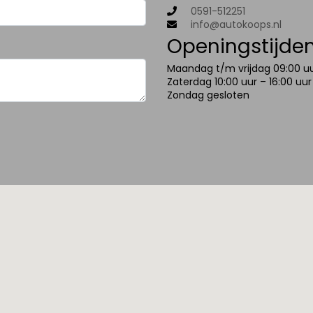
0591-512251
info@autokoops.nl
Openingstijde
Maandag t/m vrijdag 09:00 uu
Zaterdag 10:00 uur – 16:00 uur
Zondag gesloten