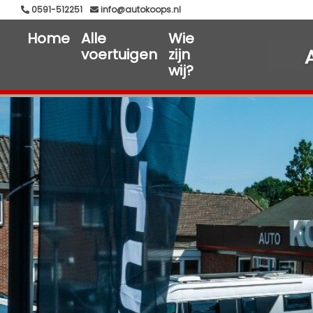
0591-512251
info@autokoops.nl
Home
Alle
Wie
voertuigen
zijn
wij?