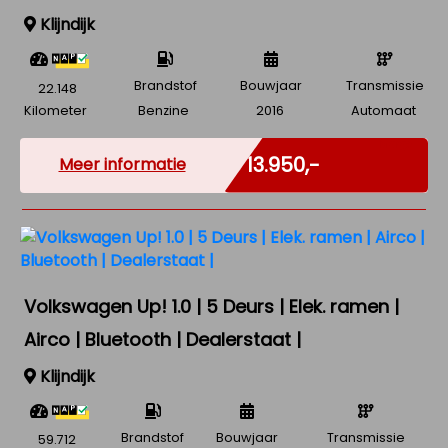
Klijndijk
Brandstof
Bouwjaar
Transmissie
22.148
Kilometer
Benzine
2016
Automaat
Marge
€ 13.950,-
Meer informatie
Volkswagen Up! 1.0 | 5 Deurs | Elek. ramen |
Airco | Bluetooth | Dealerstaat |
Klijndijk
Brandstof
Bouwjaar
Transmissie
59.712