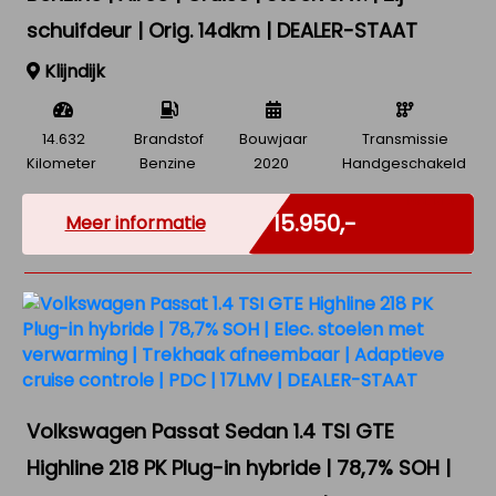
schuifdeur | Orig. 14dkm | DEALER-STAAT
Klijndijk
14.632
Brandstof
Bouwjaar
Transmissie
Kilometer
Benzine
2020
Handgeschakeld
Excl. BTW
€ 15.950,-
Meer informatie
Volkswagen Passat Sedan 1.4 TSI GTE
Highline 218 PK Plug-in hybride | 78,7% SOH |