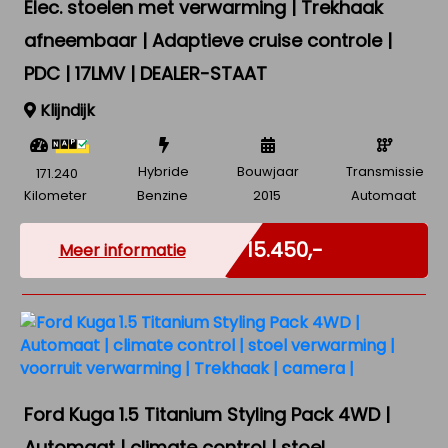
Elec. stoelen met verwarming | Trekhaak
afneembaar | Adaptieve cruise controle |
PDC | 17LMV | DEALER-STAAT
Klijndijk
Hybride
Bouwjaar
Transmissie
171.240
Kilometer
Benzine
2015
Automaat
Marge
€ 15.450,-
Meer informatie
Ford Kuga 1.5 Titanium Styling Pack 4WD |
Automaat | climate control | stoel