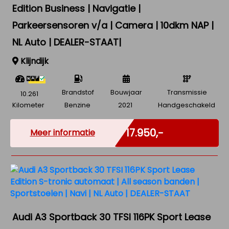
Edition Business | Navigatie |
Parkeersensoren v/a | Camera | 10dkm NAP |
NL Auto | DEALER-STAAT|
Klijndijk
Brandstof
Bouwjaar
Transmissie
10.261
Kilometer
Benzine
2021
Handgeschakeld
Incl. BTW
€ 17.950,-
Meer informatie
Audi A3 Sportback 30 TFSI 116PK Sport Lease