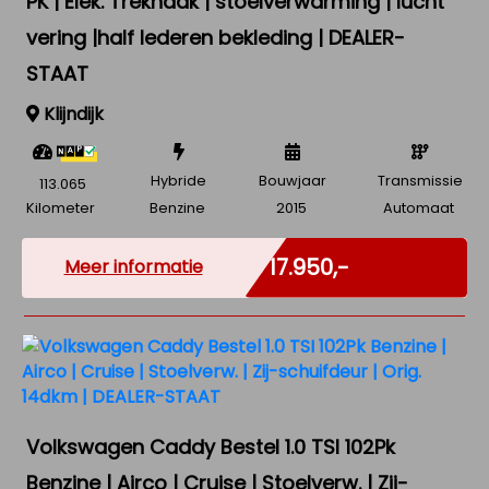
PK | Elek. Trekhaak | stoelverwarming | lucht
vering |half lederen bekleding | DEALER-
STAAT
Klijndijk
Hybride
Bouwjaar
Transmissie
113.065
Kilometer
Benzine
2015
Automaat
Marge
€ 17.950,-
Meer informatie
Volkswagen Caddy Bestel 1.0 TSI 102Pk
Benzine | Airco | Cruise | Stoelverw. | Zij-