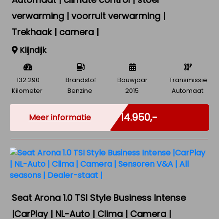
verwarming | voorruit verwarming |
Trekhaak | camera |
Klijndijk
132.290
Brandstof
Bouwjaar
Transmissie
Kilometer
Benzine
2015
Automaat
Marge
€ 14.950,-
Meer informatie
Seat Arona 1.0 TSI Style Business Intense
|CarPlay | NL-Auto | Clima | Camera |