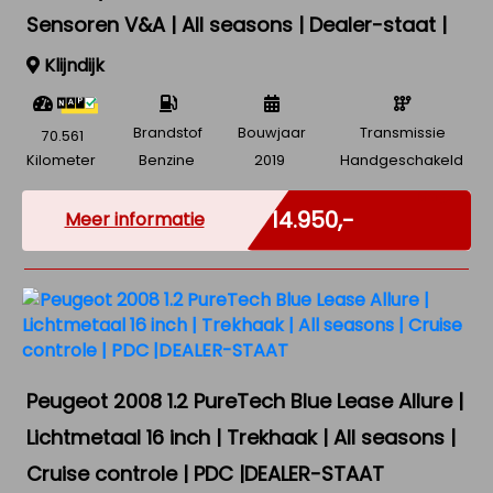
Sensoren V&A | All seasons | Dealer-staat |
Klijndijk
Brandstof
Bouwjaar
Transmissie
70.561
Kilometer
Benzine
2019
Handgeschakeld
Marge
€ 14.950,-
Meer informatie
Peugeot 2008 1.2 PureTech Blue Lease Allure |
Lichtmetaal 16 inch | Trekhaak | All seasons |
Cruise controle | PDC |DEALER-STAAT