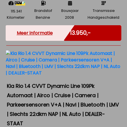
Brandstof
Bouwjaar
Transmissie
115.341
Kilometer
Benzine
2008
Handgeschakeld
Marge
€ 13.950,-
Meer informatie
Kia Rio 1.4 CVVT Dynamic Line 109Pk
Automaat | Airco | Cruise | Camera |
Parkeersensoren V+A | Navi | Bluetooth | LMV
| Slechts 22dkm NAP | NL Auto | DEALER-
STAAT