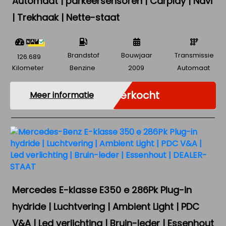
Automaat | parkeersensoren | Carplay | Navi
| Trekhaak | Nette-staat
Brandstof
Bouwjaar
Transmissie
126.689
Kilometer
Benzine
2009
Automaat
Verkocht
Meer informatie
Mercedes E-klasse E350 e 286Pk Plug-in
hydride | Luchtvering | Ambient Light | PDC
V&A | Led verlichting | Bruin-leder | Essenhout