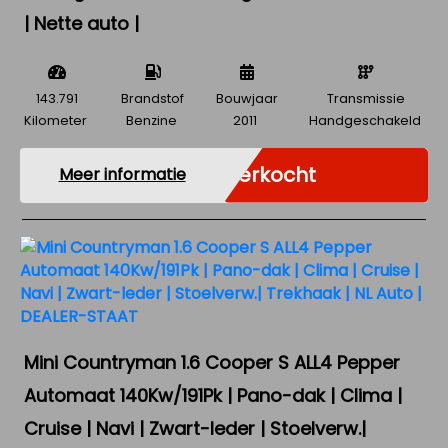
| Nette auto |
143.791
Brandstof
Bouwjaar
Transmissie
Kilometer
Benzine
2011
Handgeschakeld
Verkocht
Meer informatie
Mini Countryman 1.6 Cooper S ALL4 Pepper
Automaat 140Kw/191Pk | Pano-dak | Clima |
Cruise | Navi | Zwart-leder | Stoelverw.|