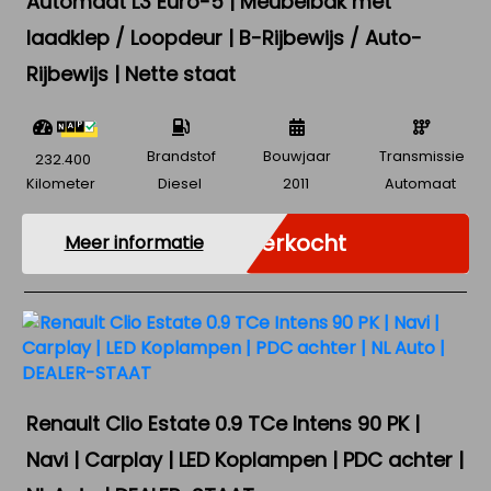
Automaat L3 Euro-5 | Meubelbak met
laadklep / Loopdeur | B-Rijbewijs / Auto-
Rijbewijs | Nette staat
Brandstof
Bouwjaar
Transmissie
232.400
Kilometer
Diesel
2011
Automaat
Verkocht
Meer informatie
Renault Clio Estate 0.9 TCe Intens 90 PK |
Navi | Carplay | LED Koplampen | PDC achter |